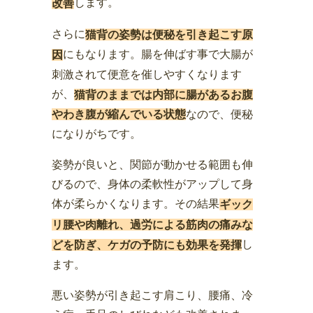
します。
改善
さらに
猫背の姿勢は便秘を引き起こす原
にもなります。腸を伸ばす事で大腸が
因
刺激されて便意を催しやすくなります
が、
猫背のままでは内部に腸があるお腹
なので、便秘
やわき腹が縮んでいる状態
になりがちです。
姿勢が良いと、関節が動かせる範囲も伸
びるので、身体の柔軟性がアップして身
体が柔らかくなります。その結果
ギック
リ腰や肉離れ、過労による筋肉の痛みな
し
どを防ぎ、ケガの予防にも効果を発揮
ます。
悪い姿勢が引き起こす肩こり、腰痛、冷