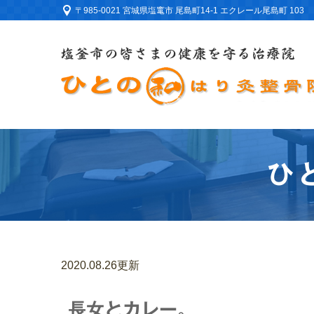
〒985-0021 宮城県塩竃市 尾島町14-1 エクレール尾島町 103
ひ
2020.08.26更新
長女とカレー。