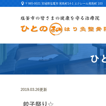
〒985-0021 宮城県塩竃市 尾島町14-1 エクレール尾島町 103
ひ
2019.03.26更新
餃子祭り☆