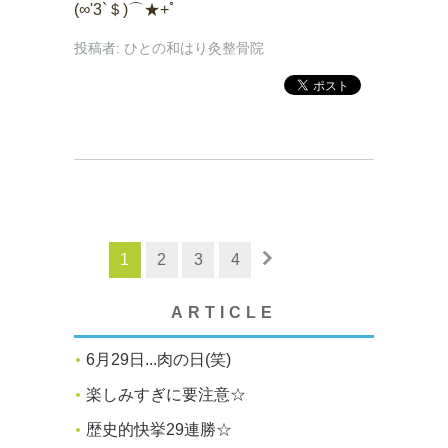
(∞'3`＄)⌒★+ﾟ
投稿者:
ひとの和はり灸整骨院
1
2
3
4
ARTICLE
6月29日...肉の日(笑)
楽しみすぎに要注意☆
歴史的快挙29連勝☆