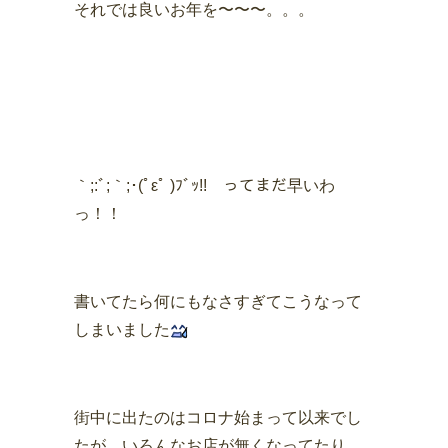
それでは良いお年を〜〜〜。。。
｀;:ﾞ;｀;･(ﾟεﾟ )ﾌﾞｯ!! ってまだ早いわ
っ！！
書いてたら何にもなさすぎてこうなって
しまいました
街中に出たのはコロナ始まって以来でし
たが、いろんなお店が無くなってたり、