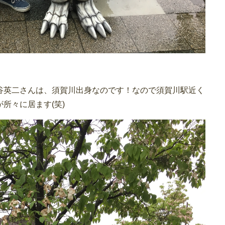
谷英二さんは、須賀川出身なのです！なので須賀川駅近く
所々に居ます(笑)