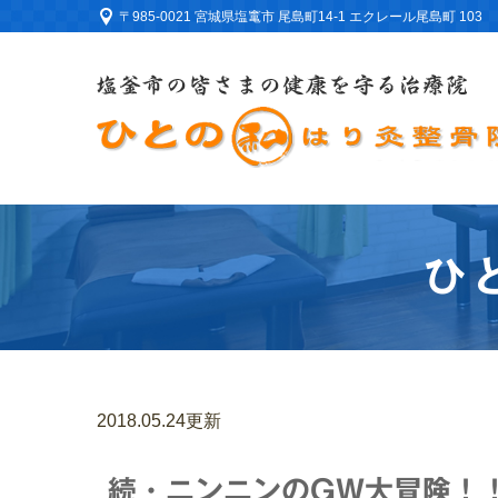
〒985-0021 宮城県塩竃市 尾島町14-1 エクレール尾島町 103
ひ
2018.05.24更新
続・ニンニンのGW大冒険！