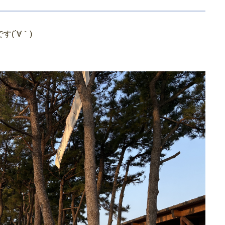
(´∀｀)
！